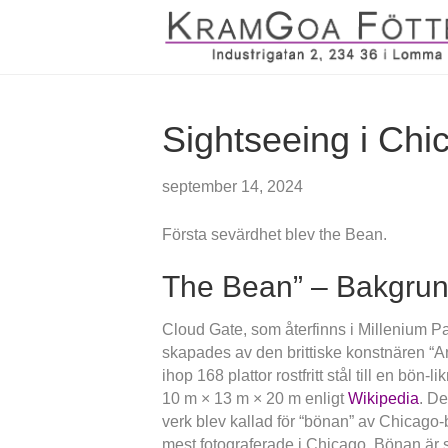
Sightseeing i Chi
september 14, 2024
Första sevärdhet blev the Bean.
The Bean” – Bakgru
Cloud Gate, som återfinns i Millenium Pa
skapades av den brittiske konstnären “A
ihop 168 plattor rostfritt stål till en bö
10 m × 13 m × 20 m enligt
Wikipedia
. De
verk blev kallad för “bönan” av Chicago
mest fotograferade i Chicago. Bönan är som