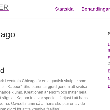
Startsida
Behandlingar
cago
S
U
r
S
2
nd
E
N
rk i centrala Chicago är en gigantisk skulptur som
B
nish Kapoor”. Skulpturen är gjord genom att svetsa
n-liknande klump. Kreationen är enorm och mäter hela
t sägs att Kapoor inte var speciellt förtjust i att hans
-borna. Oavsett namn så är hans skulptur en av de
 gjord för att ta kreativa “selfies”.