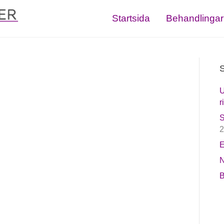
Startsida
Behandlingar
S
U
r
S
2
E
N
B