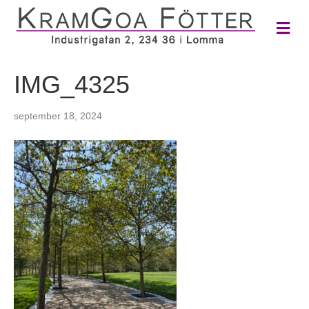
M
e
n
y
IMG_4325
september 18, 2024