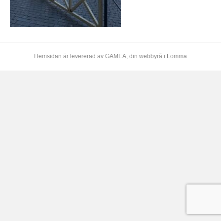
Hemsidan är levererad av
GAMEA
, din webbyrå i Lomma