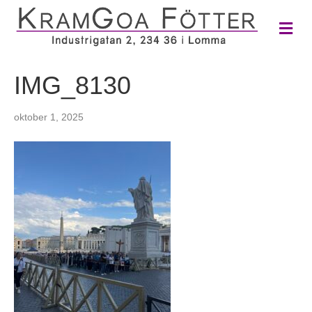
M
e
n
y
IMG_8130
oktober 1, 2025