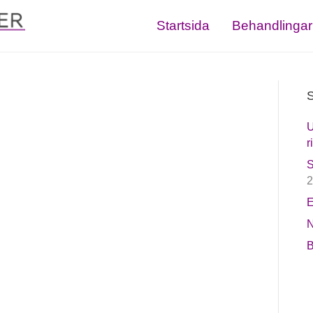
Startsida
Behandlingar
S
U
r
S
2
E
N
B