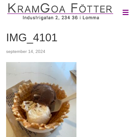
M
e
n
y
IMG_4101
september 14, 2024