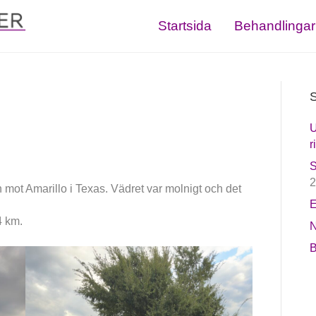
Startsida
Behandlingar
S
U
r
S
2
 mot Amarillo i Texas. Vädret var molnigt och det
E
4 km.
N
B