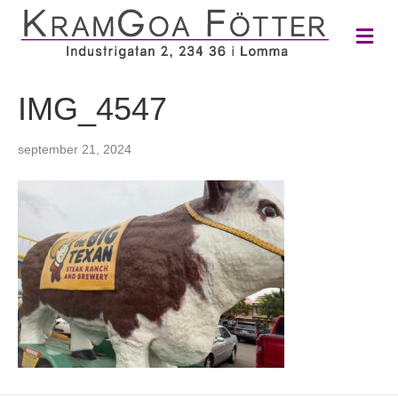
M
e
n
y
IMG_4547
september 21, 2024