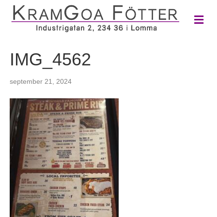
M
e
n
y
IMG_4562
september 21, 2024