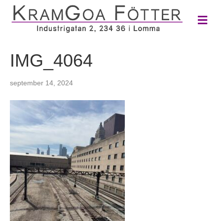
M
e
n
y
IMG_4064
september 14, 2024