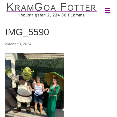
M
e
n
y
IMG_5590
oktober 3, 2024