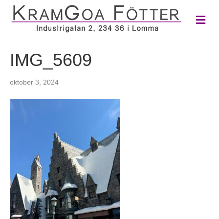
M
e
n
y
IMG_5609
oktober 3, 2024