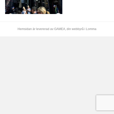
Hemsidan är levererad av
GAMEA
, din webbyrå i Lomma