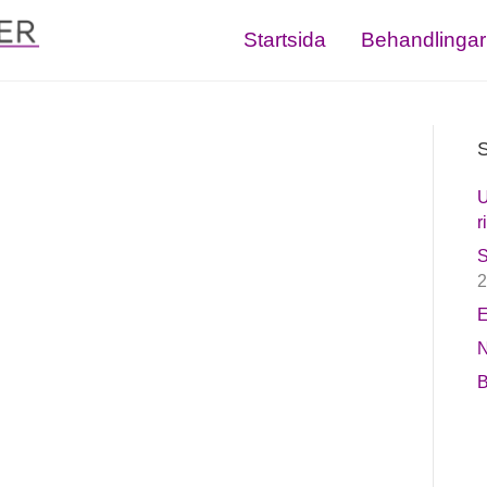
Startsida
Behandlingar
S
U
r
S
2
E
N
B