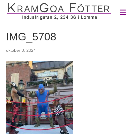
M
e
n
y
IMG_5708
oktober 3, 2024