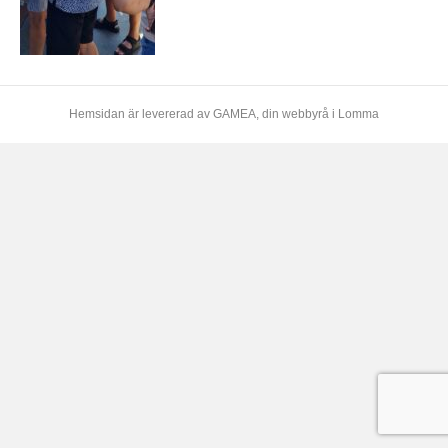
Hemsidan är levererad av
GAMEA
, din webbyrå i Lomma