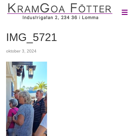
M
e
n
y
IMG_5721
oktober 3, 2024