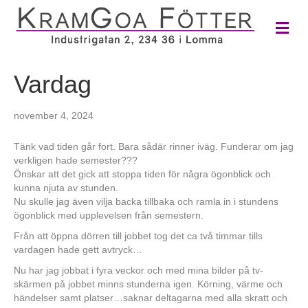
M
e
n
y
Vardag
november 4, 2024
Tänk vad tiden går fort. Bara sådär rinner iväg. Funderar om jag
verkligen hade semester???
Önskar att det gick att stoppa tiden för några ögonblick och
kunna njuta av stunden.
Nu skulle jag även vilja backa tillbaka och ramla in i stundens
ögonblick med upplevelsen från semestern.
Från att öppna dörren till jobbet tog det ca två timmar tills
vardagen hade gett avtryck…
Nu har jag jobbat i fyra veckor och med mina bilder på tv-
skärmen på jobbet minns stunderna igen. Körning, värme och
händelser samt platser…saknar deltagarna med alla skratt och