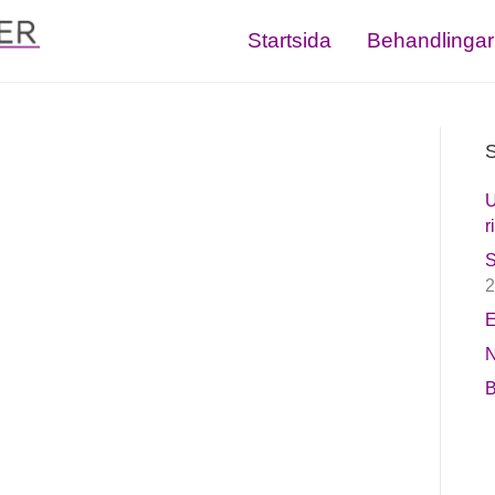
Startsida
Behandlingar
S
U
r
S
2
E
N
B