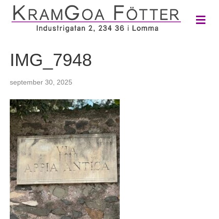
M
e
n
y
IMG_7948
september 30, 2025