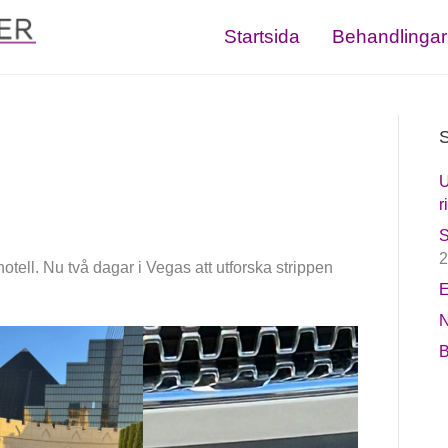
Startsida
Behandlingar
S
U
r
S
2
otell. Nu två dagar i Vegas att utforska strippen
E
N
B