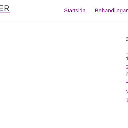
Startsida
Behandlingar
S
U
r
S
2
E
N
B