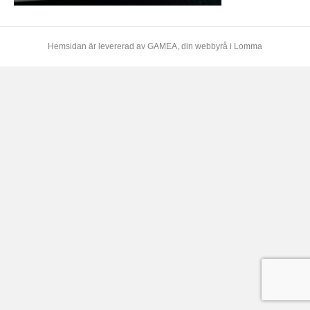
Hemsidan är levererad av
GAMEA
, din webbyrå i Lomma