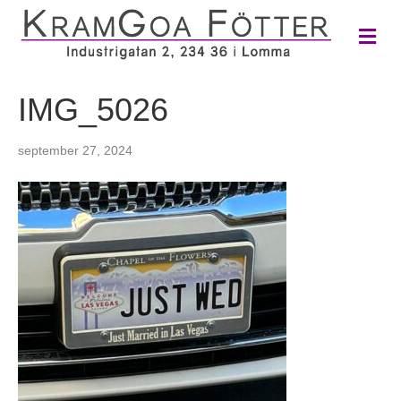
M
e
n
y
IMG_5026
september 27, 2024