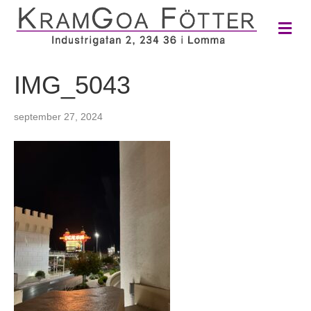
M
e
n
y
IMG_5043
september 27, 2024