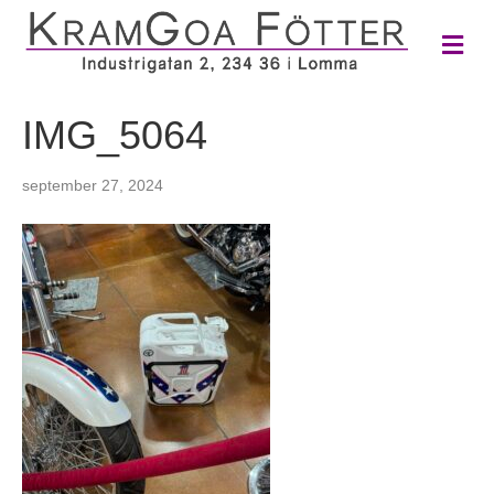
M
e
n
y
IMG_5064
september 27, 2024