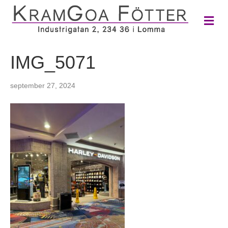
M
e
n
y
IMG_5071
september 27, 2024