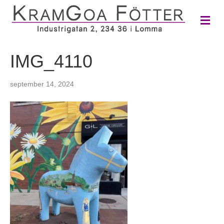
M
e
n
y
IMG_4110
september 14, 2024