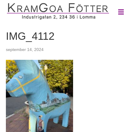
M
e
n
y
IMG_4112
september 14, 2024