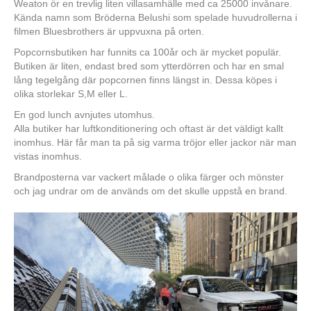
Weaton ör en trevlig liten villasamhälle med ca 25000 invånare.
Kända namn som Bröderna Belushi som spelade huvudrollerna i
filmen Bluesbrothers är uppvuxna på orten.
Popcornsbutiken har funnits ca 100år och är mycket populär.
Butiken är liten, endast bred som ytterdörren och har en smal
lång tegelgång där popcornen finns längst in. Dessa köpes i
olika storlekar S,M eller L.
En god lunch avnjutes utomhus.
Alla butiker har luftkonditionering och oftast är det väldigt kallt
inomhus. Här får man ta på sig varma tröjor eller jackor när man
vistas inomhus.
Brandposterna var vackert målade o olika färger och mönster
och jag undrar om de används om det skulle uppstå en brand.