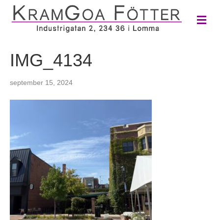
M
e
n
y
IMG_4134
september 15, 2024