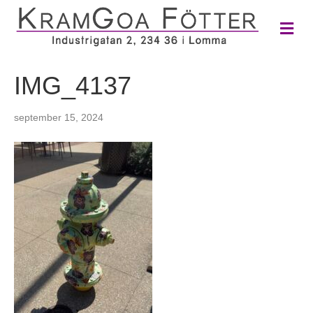
M
e
n
y
IMG_4137
september 15, 2024