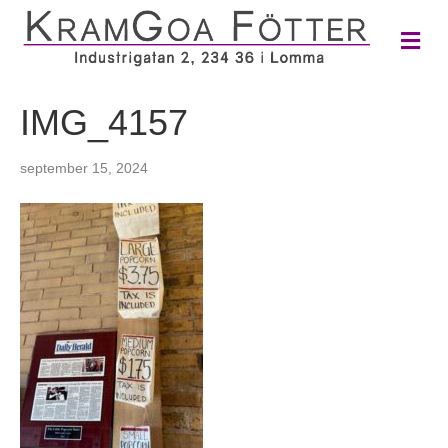
M
e
n
y
IMG_4157
september 15, 2024