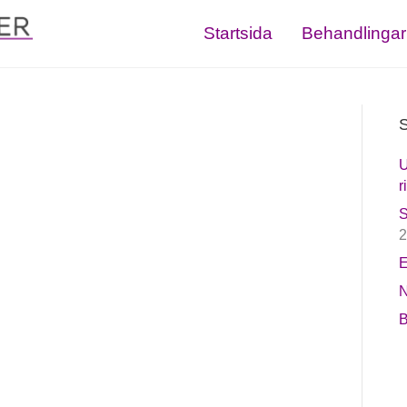
Startsida
Behandlingar
S
U
r
S
2
E
N
B