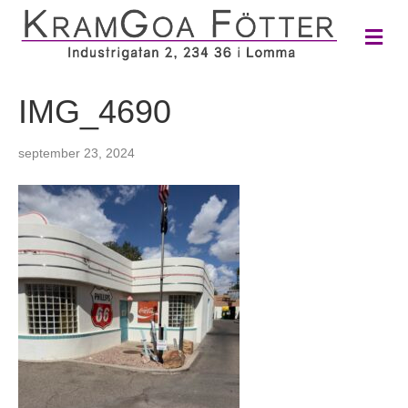
M
e
n
y
IMG_4690
september 23, 2024