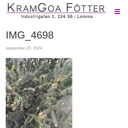
M
e
n
y
IMG_4698
september 23, 2024