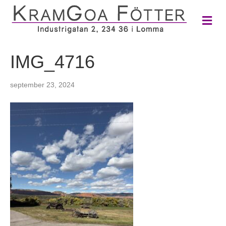
M
e
n
y
IMG_4716
september 23, 2024