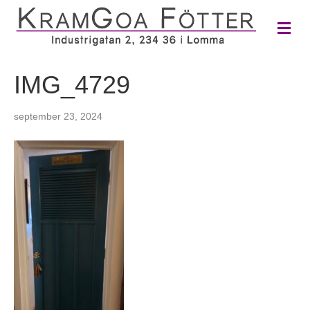
M
e
n
y
IMG_4729
september 23, 2024