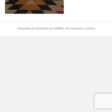
Hemsidan är levererad av
GAMEA
, din webbyrå i Lomma