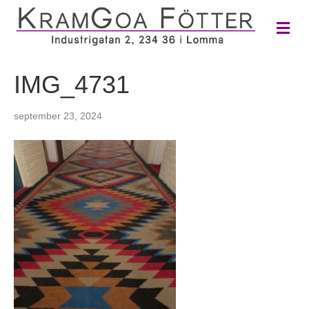
M
e
n
y
IMG_4731
september 23, 2024