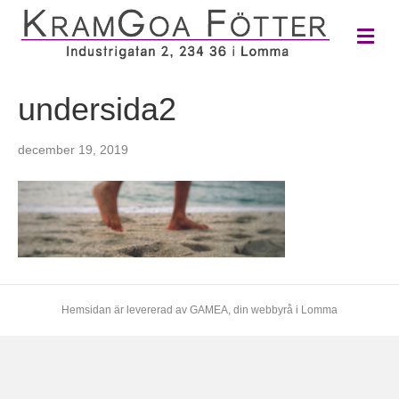
M
e
n
y
undersida2
december 19, 2019
Hemsidan är levererad av
GAMEA
, din webbyrå i Lomma