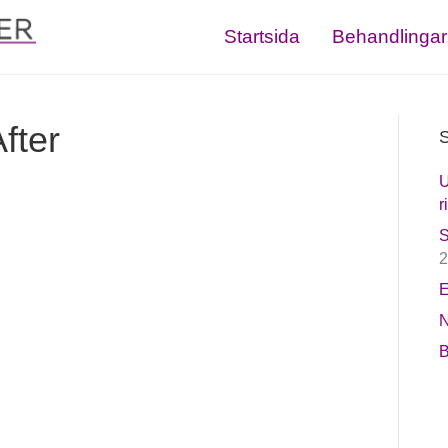
Startsida
Behandlingar
fter
S
U
r
S
2
E
N
B