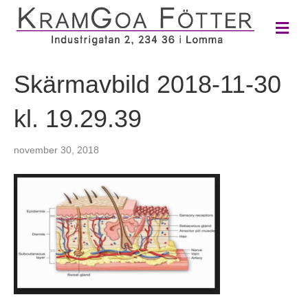
M
e
n
y
Skärmavbild 2018-11-30
kl. 19.29.39
november 30, 2018