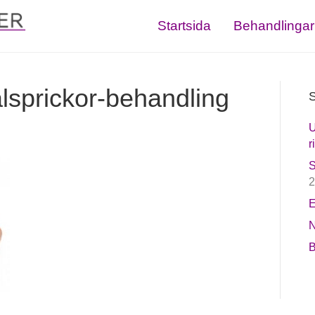
Startsida
Behandlingar
lsprickor-behandling
S
U
r
S
2
E
N
B