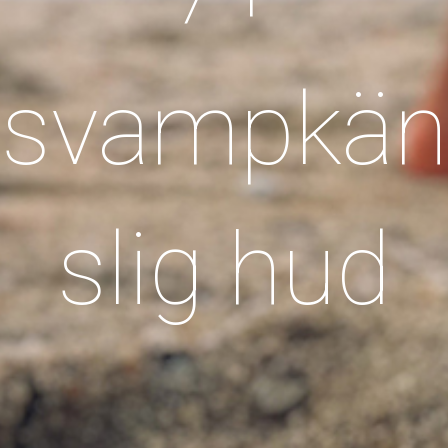
svampkän
slig hud