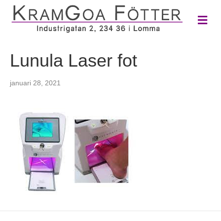
M
e
n
y
Lunula Laser fot
januari 28, 2021