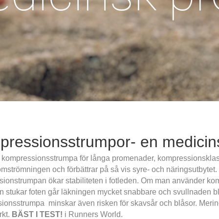
ressionsstrumpor- en medicins
g kompressionsstrumpa för långa promenader, kompressionsklass
strömningen och förbättrar på så vis syre- och näringsutbytet. M
ionstrumpan ökar stabiliteten i fotleden. Om man använder ko
n stukar foten går läkningen mycket snabbare och svullnaden bli
onsstrumpa minskar även risken för skavsår och blåsor. Merinol
rkt.
BÄST I TEST!
i Runners World.