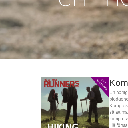
Komp
En härli
blodgenom
Kompress
så att ma
kompressi
Hälförstä