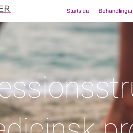
Startsida
Behandlingar
ssionsst
dicinsk pr