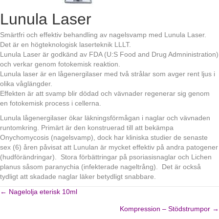
Lunula Laser
Smärtfri och effektiv behandling av nagelsvamp med Lunula Laser.
Det är en högteknologisk laserteknik LLLT.
Lunula Laser är godkänd av FDA (U:S Food and Drug Admninistration)
och verkar genom fotokemisk reaktion.
Lunula laser är en lågenergilaser med två strålar som avger rent ljus i
olika våglängder.
Effekten är att svamp blir dödad och vävnader regenerar sig genom
en fotokemisk process i cellerna.
Lunula lågenergilaser ökar läkningsförmågan i naglar och vävnaden
runtomkring. Primärt är den konstruerad till att bekämpa
Onychomycosis (nagelsvamp), dock har kliniska studier de senaste
sex (6) åren påvisat att Lunulan är mycket effektiv på andra patogener
(hudförändringar). Stora förbättringar på psoriasisnaglar och Lichen
planus såsom paranychia (infekterade nageltrång). Det är också
tydligt att skadade naglar läker betydligt snabbare.
← Nagelolja eterisk 10ml
Posts
Kompression – Stödstrumpor →
navigation