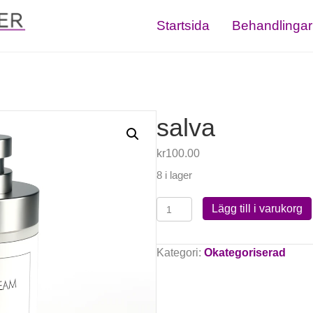
Startsida
Behandlingar
salva
kr
100.00
8 i lager
salva
Lägg till i varukorg
mängd
Kategori:
Okategoriserad