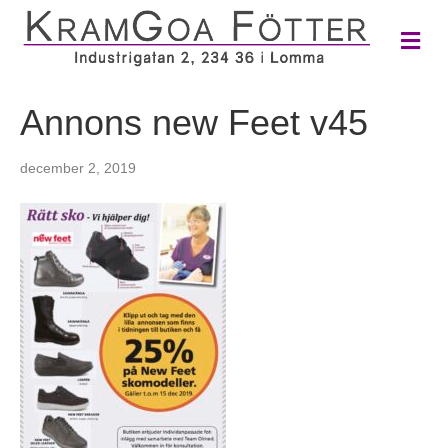
M
e
n
y
Annons new Feet v45
december 2, 2019