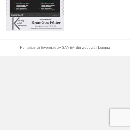
Hemsidan är levererad av
GAMEA
, din webbyrå i Lomma