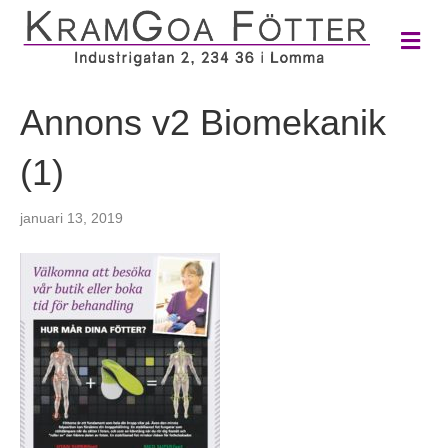
M
e
n
y
Annons v2 Biomekanik
(1)
januari 13, 2019