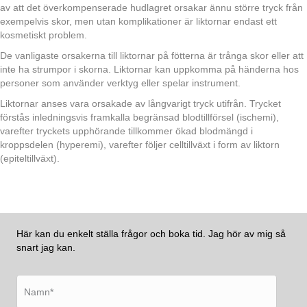
av att det överkompenserade hudlagret orsakar ännu större tryck från
exempelvis skor, men utan komplikationer är liktornar endast ett
kosmetiskt problem.
De vanligaste orsakerna till liktornar på fötterna är trånga skor eller att
inte ha strumpor i skorna. Liktornar kan uppkomma på händerna hos
personer som använder verktyg eller spelar instrument.
Liktornar anses vara orsakade av långvarigt tryck utifrån. Trycket
förstås inledningsvis framkalla begränsad blodtillförsel (ischemi),
varefter tryckets upphörande tillkommer ökad blodmängd i
kroppsdelen (hyperemi), varefter följer celltillväxt i form av liktorn
(epiteltillväxt).
Här kan du enkelt ställa frågor och boka tid. Jag hör av mig så
snart jag kan.