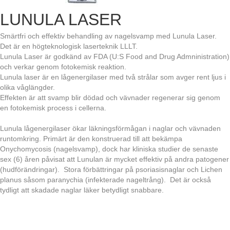
LUNULA LASER
Smärtfri och effektiv behandling av nagelsvamp med Lunula Laser.
Det är en högteknologisk laserteknik LLLT.
Lunula Laser är godkänd av FDA (U:S Food and Drug Admninistration)
och verkar genom fotokemisk reaktion.
Lunula laser är en lågenergilaser med två strålar som avger rent ljus i
olika våglängder.
Effekten är att svamp blir dödad och vävnader regenerar sig genom
en fotokemisk process i cellerna.
Lunula lågenergilaser ökar läkningsförmågan i naglar och vävnaden
runtomkring. Primärt är den konstruerad till att bekämpa
Onychomycosis (nagelsvamp), dock har kliniska studier de senaste
sex (6) åren påvisat att Lunulan är mycket effektiv på andra patogener
(hudförändringar). Stora förbättringar på psoriasisnaglar och Lichen
planus såsom paranychia (infekterade nageltrång). Det är också
tydligt att skadade naglar läker betydligt snabbare.