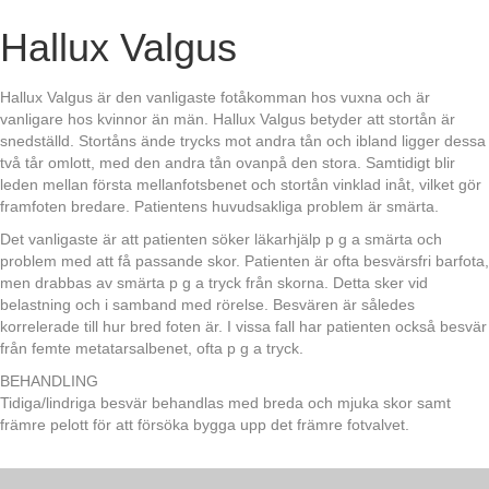
Hallux Valgus
Hallux Valgus är den vanligaste fotåkomman hos vuxna och är
vanligare hos kvinnor än män. Hallux Valgus betyder att stortån är
snedställd. Stortåns ände trycks mot andra tån och ibland ligger dessa
två tår omlott, med den andra tån ovanpå den stora. Samtidigt blir
leden mellan första mellanfotsbenet och stortån vinklad inåt, vilket gör
framfoten bredare. Patientens huvudsakliga problem är smärta.
Det vanligaste är att patienten söker läkarhjälp p g a smärta och
problem med att få passande skor. Patienten är ofta besvärsfri barfota,
men drabbas av smärta p g a tryck från skorna. Detta sker vid
belastning och i samband med rörelse. Besvären är således
korrelerade till hur bred foten är. I vissa fall har patienten också besvär
från femte metatarsalbenet, ofta p g a tryck.
BEHANDLING
Tidiga/lindriga besvär behandlas med breda och mjuka skor samt
främre pelott för att försöka bygga upp det främre fotvalvet.